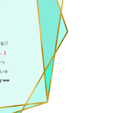
い
る♡
。。】
^)
い☆
す❤❤