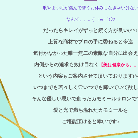
爪やまつ毛が傷んで暫くお休みしなきゃいけな
なんて。。。(´；ω；`)ｳｯ
だったらキレイがずっと続く方が良い(^^♪
上質な商材でプロの手に委ねると今迄
気付かなかった唯一無二の素敵な自分に出会え
内側からの追求も抜け目なく
【美は健康から。
という内容もご案内させて頂いております(^-
いつまでも若々しく♡いつでも輝いていて欲し
そんな優しい思いで創ったカモミールサロンで
愛と光で満ち溢れたカモミールを
ご堪能頂けると幸いです♪