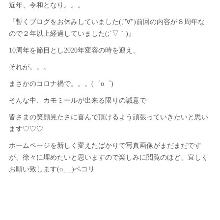
近年、令和となり。。。
『暫くブログをお休みしていました(;''∀'')前回の内容が８周年な
ので２年以上経過していました(;´▽｀)』
10周年を節目とし2020年変容の時を迎え、
それが。。。
まさかのコロナ禍で。。。(゜o゜)
そんな中、カモミールが出来る限りの誠意で
皆さまの笑顔見たさに喜んで頂けるよう頑張っていきたいと思い
ます♡♡♡
ホームページを新しく変えたばかりで写真画像がまだまだです
が、徐々に埋めたいと思いますので楽しみに閲覧のほど、宜しく
お願い致します(o_ _)ペコリ