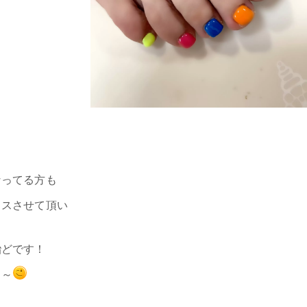
なってる方も
イスさせて頂い
殆どです！
～～