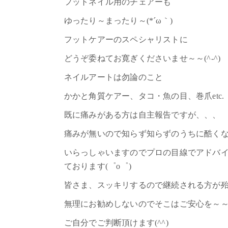
フットネイル用のチェアーも
ゆったり～まったり～(*´ω｀)
フットケアーのスペシャリストに
どうぞ委ねてお寛ぎくださいませ～～(^-^)
ネイルアートは勿論のこと
かかと角質ケアー、タコ・魚の目、巻爪etc.
既に痛みがある方は自主報告ですが、、、
痛みが無いので知らず知らずのうちに酷く
いらっしゃいますのでプロの目線でアドバ
ております(゜o゜)
皆さま、スッキリするので継続される方が
無理にお勧めしないのでそこはご安心を～
ご自分でご判断頂けます(^^)