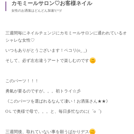
カモミールサロン♡お客様ネイル
女性のお洒落はどんどん加速!(^^)!
三週間毎にネイルチェンジにカモミールサロンに通われているオ
シャレな女性♡
いつもありがとうございます！ペコリ(o_ _)
そして、必ず左右違うアートで楽しむのです
このパーツ！！！
勇氣が要るのですが。。。初トライ☆彡
《このパーツを選ばれるなんて凄い！お洒落さん★★》
ОＬで奥様で母で。。。と、毎日多忙なのに(゜o゜)
三週間後、取れていない事を願うばかりデス