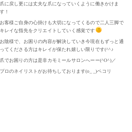
爪に戻し更には丈夫な爪になっていくように働きかけま
す！
お客様ご自身の心掛けも大切になってくるので二人三脚で
キレイな指先をクリエイトしていく感覚です
お陰様で、お困りの内容が解決していき今現在もずっと通
ってくださる方はキレイが保たれ嬉しい限りです(^^♪
爪でお困りの方は是非カモミールサロンへーー(^O^)／
プロのネイリストがお待ちしております(o_ _)ペコリ