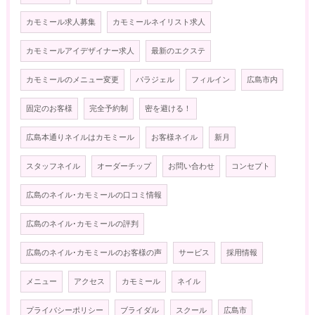
カモミール求人募集
カモミールネイリスト求人
カモミールアイデザイナー求人
最新のエクステ
カモミールのメニュー変更
パラジェル
フィルイン
広島市内
固定のお客様
完全予約制
密を避ける！
広島本通りネイルはカモミール
お客様ネイル
新月
スタッフネイル
オーダーチップ
お問い合わせ
コンセプト
広島のネイル･カモミールの口コミ情報
広島のネイル･カモミールの評判
広島のネイル･カモミールのお客様の声
サービス
採用情報
メニュー
アクセス
カモミール
ネイル
プライバシーポリシー
ブライダル
スクール
広島市