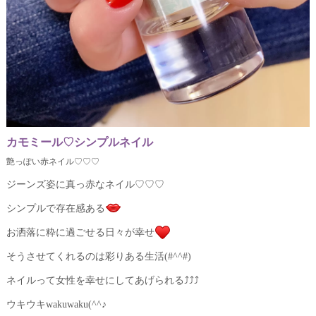
カモミール♡シンプルネイル
艶っぽい赤ネイル♡♡♡
ジーンズ姿に真っ赤なネイル♡♡♡
シンプルで存在感ある
お洒落に粋に過ごせる日々が幸せ
そうさせてくれるのは彩りある生活(#^^#)
ネイルって女性を幸せにしてあげられる⤴⤴⤴
ウキウキwakuwaku(^^♪