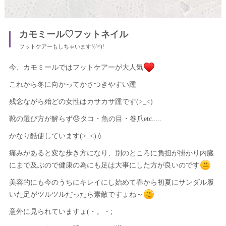
カモミール♡フットネイル
フットケアーもしちゃいます!(^^)!
今、カモミールではフットケアーが大人気
これから冬に向かってかさつきやすい踵
残念ながら殆どの女性はカサカサ踵です(>_<)
靴の選び方が解らず😓タコ・魚の目・巻爪etc.....
かなり酷使しています(>_<)💧
痛みがあると変な歩き方になり、別のところに負担が掛かり内臓
にまで及ぶので健康の為にも足は大事にした方が良いのです
美容的にも今のうちにキレイにし始めて春から初夏にサンダル履
いた足がツルツルだったら素敵ですょね～
意外に見られていますょ(・。・;