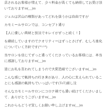
店されるお客様が増えて、少々料金が高くても納得してお受け頂
いておりますm(__)m
ジェルは沢山の種類があってどれを扱うかは自由ですが
カモミールサロンでは、コンセプト通り
【人に優しい商材と技法でキレイがずっと続く！】
を継続していますのでクオリティーはずっとさげず、むしろ進化
についていく方針です(*^^*)
当サロンを信じてずっと通ってくださっているお客様には、本当
に感謝しておりますm(__)m
逆にお礼を言われてしまうので大変恐縮でございますm(__)m
こんな感じで氣持ちの行き来があり、人の心に支えられているこ
とにも感謝の氣持ちでいっぱいです(ToT)嬉し泣
そんなカモミールサロンにコロナ禍でも通い続けてくださいまし
て、ありがとうございますm(__)m
これからもどうぞ宜しくお願い申し上げますm(__)m