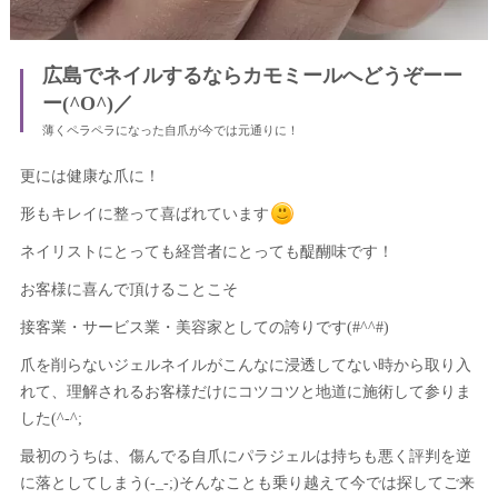
広島でネイルするならカモミールへどうぞーー
ー(^O^)／
薄くペラペラになった自爪が今では元通りに！
更には健康な爪に！
形もキレイに整って喜ばれています
ネイリストにとっても経営者にとっても醍醐味です！
お客様に喜んで頂けることこそ
接客業・サービス業・美容家としての誇りです(#^^#)
爪を削らないジェルネイルがこんなに浸透してない時から取り入
れて、理解されるお客様だけにコツコツと地道に施術して参りま
した(^-^;
最初のうちは、傷んでる自爪にパラジェルは持ちも悪く評判を逆
に落としてしまう(-_-;)そんなことも乗り越えて今では探してご来